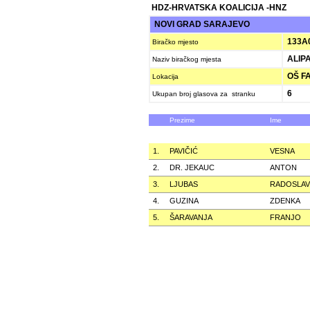
HDZ-HRVATSKA KOALICIJA -HNZ
NOVI GRAD SARAJEVO
133A
Biračko mjesto
ALIPA
Naziv biračkog mjesta
OŠ FA
Lokacija
6
Ukupan broj glasova za stranku
Prezime
Ime
1.
PAVIČIĆ
VESNA
2.
DR. JEKAUC
ANTON
3.
LJUBAS
RADOSLAV
4.
GUZINA
ZDENKA
5.
ŠARAVANJA
FRANJO