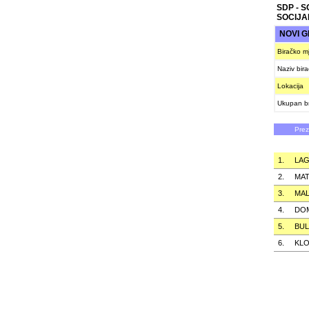
SDP - 
SOCIJA
NOVI 
Biračko m
Naziv bir
Lokacija
Ukupan br
Pre
1.
LAG
2.
MAT
3.
MAL
4.
DO
5.
BUL
6.
KL