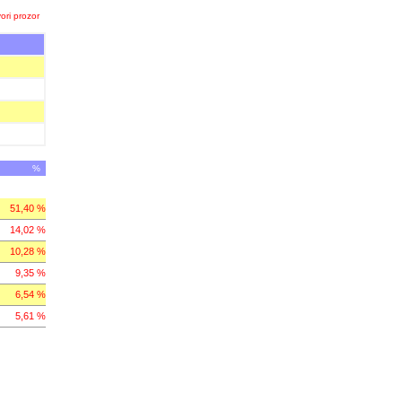
ori prozor
%
51,40 %
14,02 %
10,28 %
9,35 %
6,54 %
5,61 %