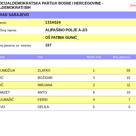
SOCIJALDEMOKRATSKA PARTIJA BOSNE I HERCEGOVINE -
Zatv
LDEMOKRATI BIH
GRAD SARAJEVO
133A024
jesto
ALIPAŠINO POLJE A-2/3
ačkog mjesta
OŠ FATIMA GUNIĆ_
107
oj glasova za stranku
zime
Ime
Redni broj
Broj glasova
UMDŽIJA
ZLATKO
1
55
IĆ
BOŽIDAR
3
15
IĆ
MIRJANA
2
11
MAZET
ANTO
6
10
JUBAŠIĆ
FERID
4
7
OVO
DELILA
5
6