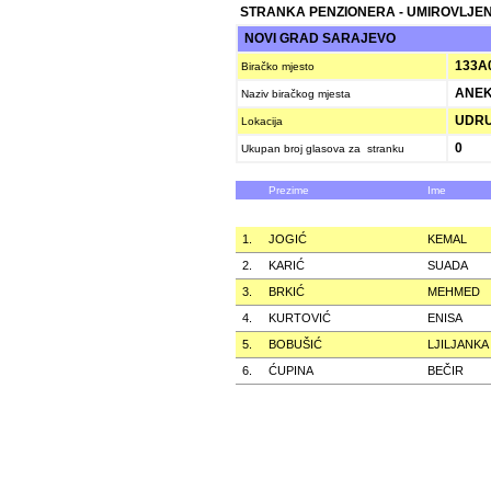
STRANKA PENZIONERA - UMIROVLJEN
NOVI GRAD SARAJEVO
133A
Biračko mjesto
ANEK
Naziv biračkog mjesta
UDRU
Lokacija
0
Ukupan broj glasova za stranku
Prezime
Ime
1.
JOGIĆ
KEMAL
2.
KARIĆ
SUADA
3.
BRKIĆ
MEHMED
4.
KURTOVIĆ
ENISA
5.
BOBUŠIĆ
LJILJANKA
6.
ĆUPINA
BEČIR