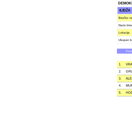
DEMOKR
ILIDŽ
Biračko m
Naziv bir
Lokacija
Ukupan br
Pre
1.
VRA
2.
GRL
3.
ALE
4.
MU
5.
HO