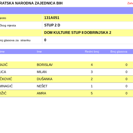
ATSKA NARODNA ZAJEDNICA BIH
Zatv
A
131A051
jesto
STUP 2 D
ačkog mjesta
DOM KULTURE STUP II DOBRINJSKA 2
0
oj glasova za stranku
zime
Ime
Redni broj
Broj glasova
NJIĆ
BORISLAV
4
0
ICA
MILAN
3
0
ČKOVIĆ
DUŠANKA
2
0
MINAGIĆ
NEŠET
1
0
DŽIĆ
AMRA
5
0