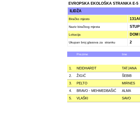
EVROPSKA EKOLOŠKA STRANKA E-5
ILIDŽA
131A
Biračko mjesto
STUP 
Naziv biračkog mjesta
DOM K
Lokacija
2
Ukupan broj glasova za stranku
Prezime
Ime
1.
NEIDHARDT
TATJANA
2.
ŽIGIĆ
ŠEBIB
3.
PELTO
MIRNES
4.
BRAVO - MEHMEDBAŠIĆ
ALMA
5.
VLAŠKI
SAVO