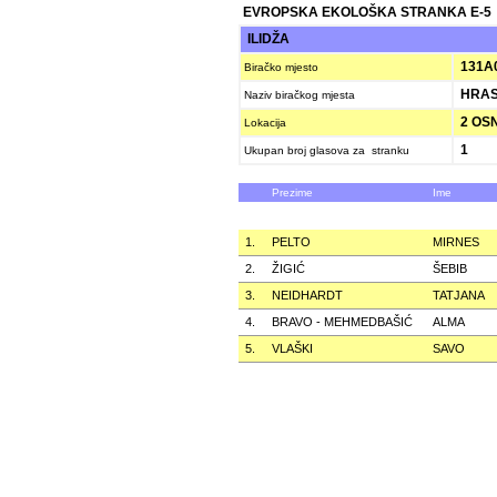
EVROPSKA EKOLOŠKA STRANKA E-5
ILIDŽA
131A
Biračko mjesto
HRASN
Naziv biračkog mjesta
2 OSN
Lokacija
1
Ukupan broj glasova za stranku
Prezime
Ime
1.
PELTO
MIRNES
2.
ŽIGIĆ
ŠEBIB
3.
NEIDHARDT
TATJANA
4.
BRAVO - MEHMEDBAŠIĆ
ALMA
5.
VLAŠKI
SAVO