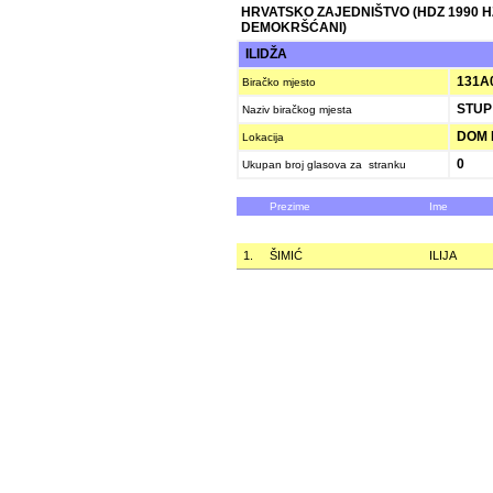
HRVATSKO ZAJEDNIŠTVO (HDZ 1990 
DEMOKRŠĆANI)
ILIDŽA
131A
Biračko mjesto
STUP 
Naziv biračkog mjesta
DOM K
Lokacija
0
Ukupan broj glasova za stranku
Prezime
Ime
1.
ŠIMIĆ
ILIJA