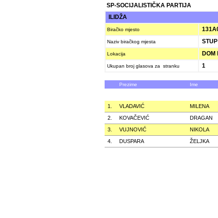
SP-SOCIJALISTIČKA PARTIJA
ILIDŽA
131A
Biračko mjesto
STUP 
Naziv biračkog mjesta
DOM K
Lokacija
1
Ukupan broj glasova za stranku
Prezime
Ime
1.
VLADAVIĆ
MILENA
2.
KOVAČEVIĆ
DRAGAN
3.
VUJNOVIĆ
NIKOLA
4.
DUSPARA
ŽELJKA