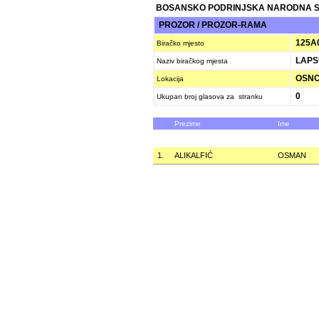
BOSANSKO PODRINJSKA NARODNA 
PROZOR / PROZOR-RAMA
125A
Biračko mjesto
LAPS
Naziv biračkog mjesta
OSNO
Lokacija
0
Ukupan broj glasova za stranku
Prezime
Ime
1.
ALIKALFIĆ
OSMAN