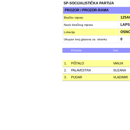
SP-SOCIJALISTIČKA PARTIJA
PROZOR / PROZOR-RAMA
125A
Biračko mjesto
LAPS
Naziv biračkog mjesta
OSNO
Lokacija
0
Ukupan broj glasova za stranku
Prezime
Ime
1.
PIŠTALO
VANJA
2.
PALAVESTRA
SUZANA
3.
PUDAR
VLADIMIR