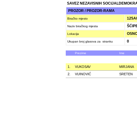
SAVEZ NEZAVISNIH SOCIJALDEMOKRAT
PROZOR / PROZOR-RAMA
125A
Biračko mjesto
ŠĆIP
Naziv biračkog mjesta
OSNOV
Lokacija
0
Ukupan broj glasova za stranku
Prezime
Ime
1.
VUKOSAV
MIRJANA
2.
VUINOVIĆ
SRETEN