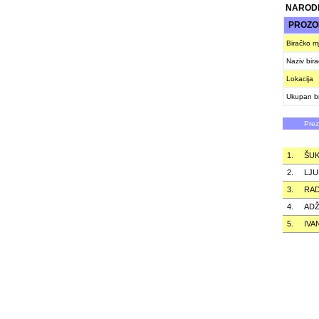
NARODN
PROZO
Biračko m
Naziv bir
Lokacija
Ukupan br
Pre
1.
ŠUK
2.
LJU
3.
RA
4.
ADŽ
5.
IVA