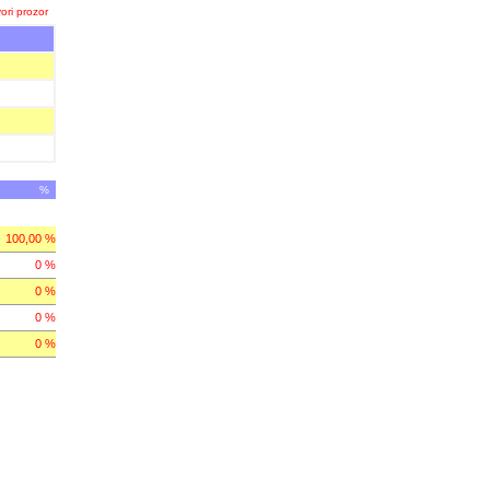
ori prozor
%
100,00 %
0 %
0 %
0 %
0 %