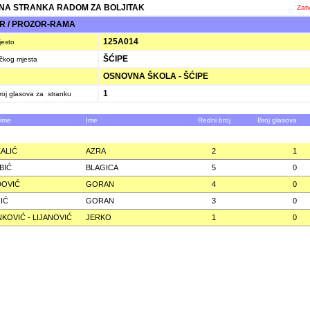
A STRANKA RADOM ZA BOLJITAK
Zatv
R / PROZOR-RAMA
125A014
jesto
ŠĆIPE
ačkog mjesta
OSNOVNA ŠKOLA - ŠĆIPE
1
oj glasova za stranku
zime
Ime
Redni broj
Broj glasova
ALIĆ
AZRA
2
1
BIĆ
BLAGICA
5
0
DOVIĆ
GORAN
4
0
IĆ
GORAN
3
0
NKOVIĆ - LIJANOVIĆ
JERKO
1
0