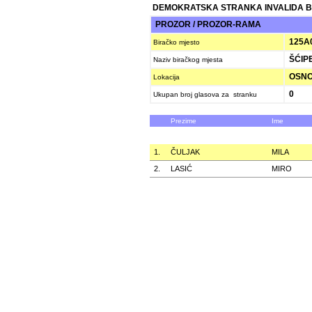
DEMOKRATSKA STRANKA INVALIDA B
PROZOR / PROZOR-RAMA
125A
Biračko mjesto
ŠĆIP
Naziv biračkog mjesta
OSNOV
Lokacija
0
Ukupan broj glasova za stranku
Prezime
Ime
1.
ČULJAK
MILA
2.
LASIĆ
MIRO