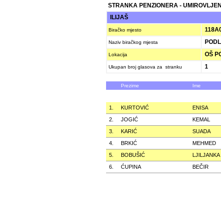
STRANKA PENZIONERA - UMIROVLJEN
ILIJAŠ
118A
Biračko mjesto
PODL
Naziv biračkog mjesta
OŠ P
Lokacija
1
Ukupan broj glasova za stranku
Prezime
Ime
1.
KURTOVIĆ
ENISA
2.
JOGIĆ
KEMAL
3.
KARIĆ
SUADA
4.
BRKIĆ
MEHMED
5.
BOBUŠIĆ
LJILJANKA
6.
ĆUPINA
BEČIR