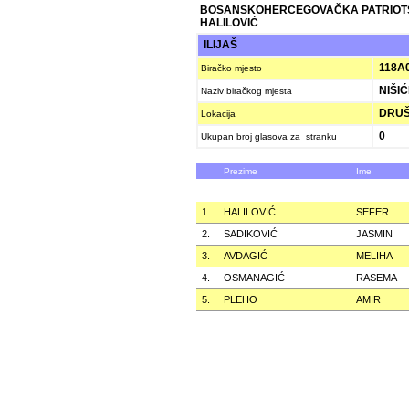
BOSANSKOHERCEGOVAČKA PATRIOT
HALILOVIĆ
ILIJAŠ
118A
Biračko mjesto
NIŠIĆ
Naziv biračkog mjesta
DRUŠ
Lokacija
0
Ukupan broj glasova za stranku
Prezime
Ime
1.
HALILOVIĆ
SEFER
2.
SADIKOVIĆ
JASMIN
3.
AVDAGIĆ
MELIHA
4.
OSMANAGIĆ
RASEMA
5.
PLEHO
AMIR