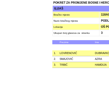
POKRET ZA PROMJENE BOSNE I HER
ILIJAŠ
118A
Biračko mjesto
PODL
Naziv biračkog mjesta
OŠ P
Lokacija
3
Ukupan broj glasova za stranku
Prezime
Ime
1.
LOVRENOVIĆ
DUBRAVK
2.
SMAJOVIĆ
AZRA
3.
TRBIĆ
HAMDIJA