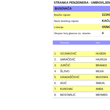
STRANKA PENZIONERA - UMIROVLJEN
BUSOVAČA
113A
Biračko mjesto
KAĆU
Naziv biračkog mjesta
OSNOV
Lokacija
4
Ukupan broj glasova za stranku
Prezime
Ime
1.
VOJNIKOVIĆ
HUSEIN
2.
SARAČEVIĆ
HAJRIJA
3.
JURČIĆ
BRANKO
4.
ŠLJIVO
MILKA
5.
GRADAŠČEVIĆ
MUSTAFA
6.
AGIĆ
SMAJIL
7.
KUNOVAC
ANÐA
8.
MOSTARLIĆ
MEHMED