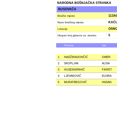
NARODNA BOŠNJAČKA STRANKA
BUSOVAČA
113A
Biračko mjesto
KAĆU
Naziv biračkog mjesta
OSNOV
Lokacija
5
Ukupan broj glasova za stranku
Prezime
Ime
1.
HADŽIRADONČIĆ
OMER
2.
SKOPLJAK
ALISA
3.
HUSEINSPAHIĆ
FIKRET
4.
LJEVAKOVIĆ
ELVIRA
5.
MURATBEGOVIĆ
HASAN