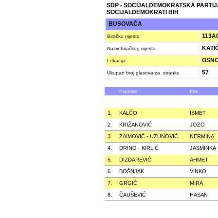
SDP - SOCIJALDEMOKRATSKA PARTIJ
SOCIJALDEMOKRATI BIH
BUSOVAČA
113A
Biračko mjesto
KATIĆ
Naziv biračkog mjesta
OSNOV
Lokacija
57
Ukupan broj glasova za stranku
Prezime
Ime
1.
KALČO
ISMET
2.
KRIŽANOVIĆ
JOZO
3.
ZAIMOVIĆ - UZUNOVIĆ
NERMINA
4.
DRINO - KIRLIĆ
JASMINKA
5.
DIZDAREVIĆ
AHMET
6.
BOŠNJAK
VINKO
7.
GRGIĆ
MIRA
8.
ČAUŠEVIĆ
HASAN