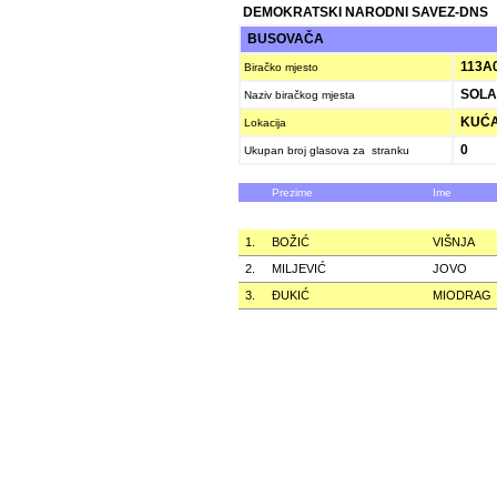
DEMOKRATSKI NARODNI SAVEZ-DNS
BUSOVAČA
113A
Biračko mjesto
SOLA
Naziv biračkog mjesta
KUĆA 
Lokacija
0
Ukupan broj glasova za stranku
Prezime
Ime
1.
BOŽIĆ
VIŠNJA
2.
MILJEVIĆ
JOVO
3.
ÐUKIĆ
MIODRAG