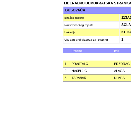
LIBERALNO DEMOKRATSKA STRANKA
BUSOVAČA
113A
Biračko mjesto
SOLA
Naziv biračkog mjesta
KUĆA 
Lokacija
1
Ukupan broj glasova za stranku
Prezime
Ime
1.
PRAŠTALO
PREDRAG
2.
HASELJIĆ
ALAGA
3.
TARABAR
ULVIJA