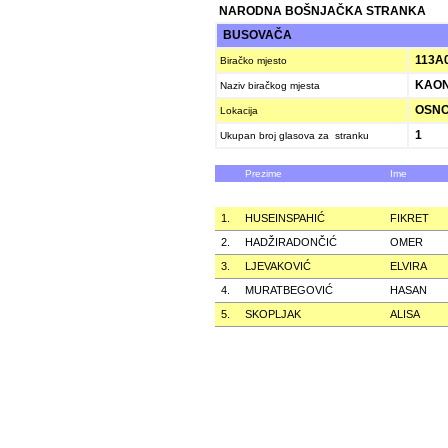
NARODNA BOŠNJAČKA STRANKA
BUSOVAČA
113A
Biračko mjesto
KAON
Naziv biračkog mjesta
OSNOV
Lokacija
1
Ukupan broj glasova za stranku
Prezime
Ime
1.
HUSEINSPAHIĆ
FIKRET
2.
HADŽIRADONČIĆ
OMER
3.
LJEVAKOVIĆ
ELVIRA
4.
MURATBEGOVIĆ
HASAN
5.
SKOPLJAK
ALISA