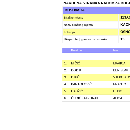
NARODNA STRANKA RADOM ZA BOLJ
BUSOVAČA
113A
Biračko mjesto
KAON
Naziv biračkog mjesta
OSNOV
Lokacija
15
Ukupan broj glasova za stranku
Prezime
Ime
1.
MIČIĆ
MARICA
2.
DODIK
BERISLAV
3.
ÐIKIĆ
VJEKOSLA
4.
BARTOLOVIĆ
FRANJO
5.
HADŽIĆ
HUSO
6.
ĆURIĆ - MIZDRAK
ALICA