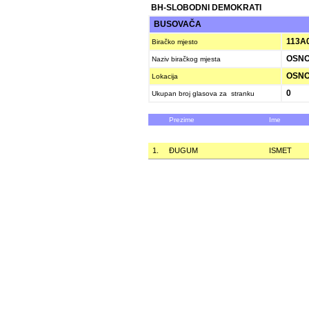
BH-SLOBODNI DEMOKRATI
BUSOVAČA
113A
Biračko mjesto
OSNO
Naziv biračkog mjesta
OSNO
Lokacija
0
Ukupan broj glasova za stranku
Prezime
Ime
1.
ÐUGUM
ISMET