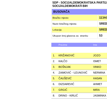
SDP - SOCIJALDEMOKRATSKA PARTIJ
SOCIJALDEMOKRATI BIH
BUSOVAČA
113A
Biračko mjesto
SRED
Naziv biračkog mjesta
SRED
Lokacija
53
Ukupan broj glasova za stranku
Prezime
Ime
1.
KRIŽANOVIĆ
JOZO
2.
KALČO
ISMET
3.
BOŠNJAK
VINKO
4.
ZAIMOVIĆ - UZUNOVIĆ
NERMINA
5.
ČAUŠEVIĆ
HASAN
6.
DIZDAREVIĆ
AHMET
7.
GRGIĆ
MIRA
8.
DRINO - KIRLIĆ
JASMINKA