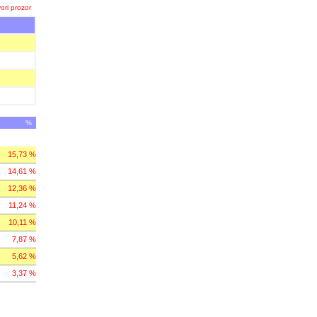
ori prozor
%
15,73 %
14,61 %
12,36 %
11,24 %
10,11 %
7,87 %
5,62 %
3,37 %