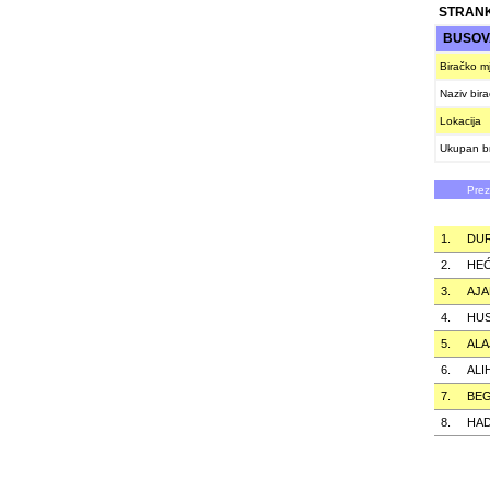
STRANK
BUSO
Biračko m
Naziv bir
Lokacija
Ukupan br
Pre
1.
DU
2.
HE
3.
AJA
4.
HUS
5.
ALA
6.
ALI
7.
BEG
8.
HAD