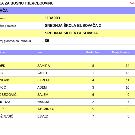
A ZA BOSNU I HERCEGOVINU
Zatv
VAČA
113A003
jesto
SREDNJA ŠKOLA BUSOVAČA 2
ačkog mjesta
SREDNJA ŠKOLA BUSOVAČA
89
oj glasova za stranku
zime
Ime
Redni broj
Broj glasova
REK
SAMIRA
8
14
ĆO
VAHID
1
13
NOVIĆ
EKREM
4
11
KIĆ
ADEM
3
10
JBEGOVIĆ
SALEM
6
9
HODŽA
NAÐIJA
2
7
IĆ
JASMINKA
5
5
ŽIAVDIĆ
ESVED
7
3