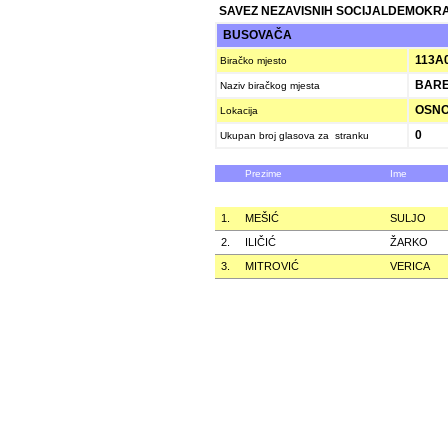
SAVEZ NEZAVISNIH SOCIJALDEMOKRAT
BUSOVAČA
113A
Biračko mjesto
BAR
Naziv biračkog mjesta
OSNO
Lokacija
0
Ukupan broj glasova za stranku
Prezime
Ime
1.
MEŠIĆ
SULJO
2.
ILIČIĆ
ŽARKO
3.
MITROVIĆ
VERICA