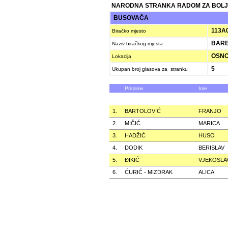
NARODNA STRANKA RADOM ZA BOLJ
BUSOVAČA
113A
Biračko mjesto
BAR
Naziv biračkog mjesta
OSNO
Lokacija
5
Ukupan broj glasova za stranku
Prezime
Ime
1.
BARTOLOVIĆ
FRANJO
2.
MIČIĆ
MARICA
3.
HADŽIĆ
HUSO
4.
DODIK
BERISLAV
5.
ÐIKIĆ
VJEKOSLA
6.
ĆURIĆ - MIZDRAK
ALICA