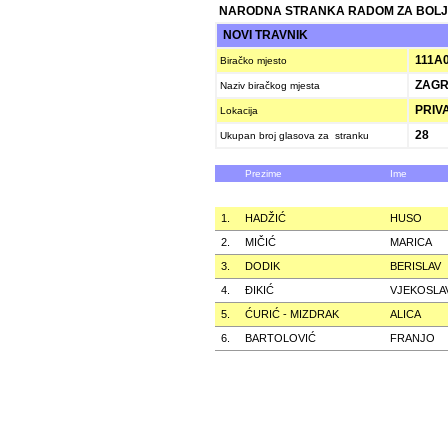
NARODNA STRANKA RADOM ZA BOLJ
NOVI TRAVNIK
111A
Biračko mjesto
ZAGR
Naziv biračkog mjesta
PRIV
Lokacija
28
Ukupan broj glasova za stranku
Prezime
Ime
1.
HADŽIĆ
HUSO
2.
MIČIĆ
MARICA
3.
DODIK
BERISLAV
4.
ÐIKIĆ
VJEKOSLA
5.
ĆURIĆ - MIZDRAK
ALICA
6.
BARTOLOVIĆ
FRANJO