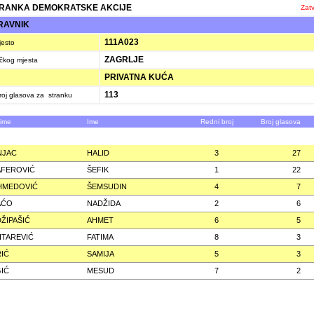
RANKA DEMOKRATSKE AKCIJE
Zatv
RAVNIK
111A023
jesto
ZAGRLJE
ačkog mjesta
PRIVATNA KUĆA
113
oj glasova za stranku
zime
Ime
Redni broj
Broj glasova
NJAC
HALID
3
27
AFEROVIĆ
ŠEFIK
1
22
HMEDOVIĆ
ŠEMSUDIN
4
7
AĆO
NADŽIDA
2
6
ŽIPAŠIĆ
AHMET
6
5
TAREVIĆ
FATIMA
8
3
IĆ
SAMIJA
5
3
IĆ
MESUD
7
2