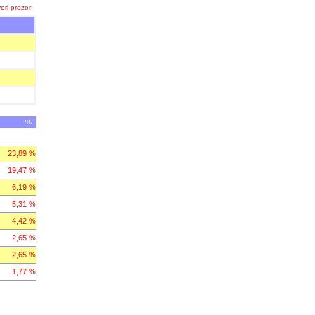
ori prozor
%
23,89 %
19,47 %
6,19 %
5,31 %
4,42 %
2,65 %
2,65 %
1,77 %