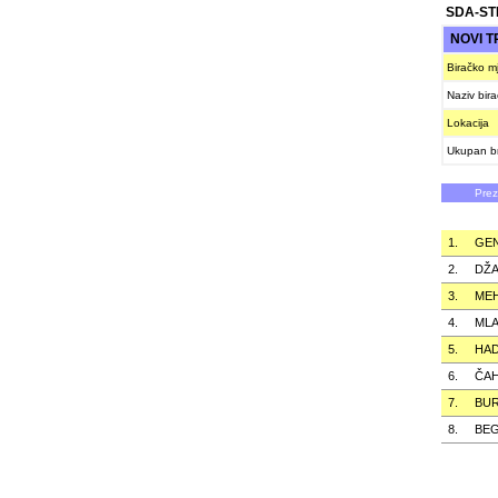
SDA-ST
NOVI T
Biračko m
Naziv bir
Lokacija
Ukupan br
Pre
1.
GE
2.
DŽ
3.
ME
4.
ML
5.
HAD
6.
ČAH
7.
BUR
8.
BEG