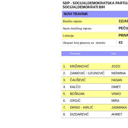
SDP - SOCIJALDEMOKRATSKA PARTIJ
SOCIJALDEMOKRATI BIH
NOVI TRAVNIK
111A
Biračko mjesto
PEČU
Naziv biračkog mjesta
PRIV
Lokacija
43
Ukupan broj glasova za stranku
Prezime
Ime
1.
KRIŽANOVIĆ
JOZO
2.
ZAIMOVIĆ - UZUNOVIĆ
NERMINA
3.
ČAUŠEVIĆ
HASAN
4.
KALČO
ISMET
5.
BOŠNJAK
VINKO
6.
GRGIĆ
MIRA
7.
DRINO - KIRLIĆ
JASMINKA
8.
DIZDAREVIĆ
AHMET