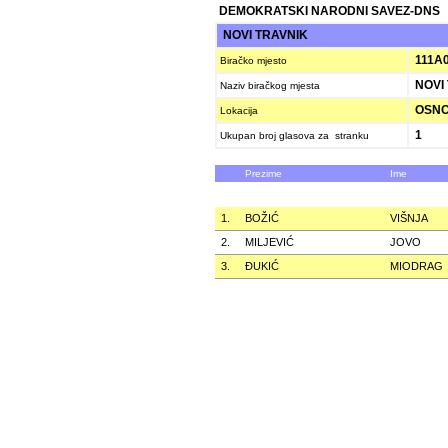
DEMOKRATSKI NARODNI SAVEZ-DNS
NOVI TRAVNIK
111A
Biračko mjesto
NOVI 
Naziv biračkog mjesta
OSNOV
Lokacija
1
Ukupan broj glasova za stranku
Prezime
Ime
1.
BOŽIĆ
VIŠNJA
2.
MILJEVIĆ
JOVO
3.
ÐUKIĆ
MIODRAG