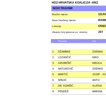
HDZ-HRVATSKA KOALICIJA -HNZ
NOVI TRAVNIK
111A
Biračko mjesto
RANKO
Naziv biračkog mjesta
OSNOV
Lokacija
207
Ukupan broj glasova za stranku
Prezime
Ime
1.
DŽAMBAS
ZDENKA
2.
LOZANČIĆ
NIKO
3.
GRUBEŠIĆ
NIKOLA
4.
ANTUNOVIĆ
ZDENKO
5.
MARTIĆ
JOSIP - J
6.
SPAJIĆ
ANTO
7.
DR. KOMŠIĆ
VLATKA
8.
PENDEŠ
MARINA