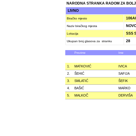
NARODNA STRANKA RADOM ZA BOLJ
LIVNO
106A
Biračko mjesto
NOVO
Naziv biračkog mjesta
SSS S
Lokacija
28
Ukupan broj glasova za stranku
Prezime
Ime
1.
MATKOVIĆ
IVICA
2.
ŠEHIĆ
SAFIJA
3.
SMLATIĆ
ŠEFIK
4.
BAŠIĆ
MARKO
5.
MALKOČ
DERVIŠA