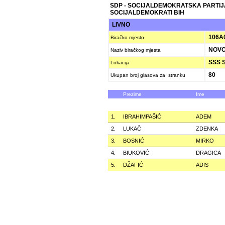
SDP - SOCIJALDEMOKRATSKA PARTIJ
SOCIJALDEMOKRATI BIH
LIVNO
106A
Biračko mjesto
NOVO
Naziv biračkog mjesta
SSS S
Lokacija
80
Ukupan broj glasova za stranku
Prezime
Ime
1.
IBRAHIMPAŠIĆ
ADEM
2.
LUKAČ
ZDENKA
3.
BOSNIĆ
MIRKO
4.
BIUKOVIĆ
DRAGICA
5.
DŽAFIĆ
ADIS