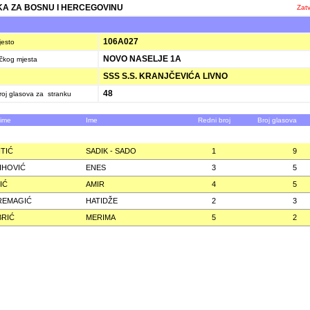
A ZA BOSNU I HERCEGOVINU
Zatv
106A027
jesto
NOVO NASELJE 1A
ačkog mjesta
SSS S.S. KRANJČEVIĆA LIVNO
48
oj glasova za stranku
zime
Ime
Redni broj
Broj glasova
TIĆ
SADIK - SADO
1
9
IHOVIĆ
ENES
3
5
IĆ
AMIR
4
5
REMAGIĆ
HATIDŽE
2
3
RIĆ
MERIMA
5
2