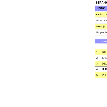
STRANK
LIVNO
Biračko m
Naziv bir
Lokacija
Ukupan br
Pre
1.
BAH
2.
SAL
3.
DEL
4.
HU
5.
POB