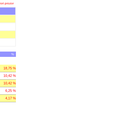
ori prozor
%
18,75 %
10,42 %
10,42 %
6,25 %
4,17 %