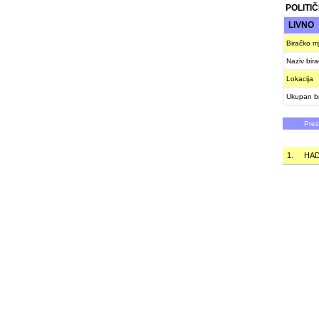
POLITI
LIVNO
Biračko m
Naziv bir
Lokacija
Ukupan br
Pre
1.
HAD