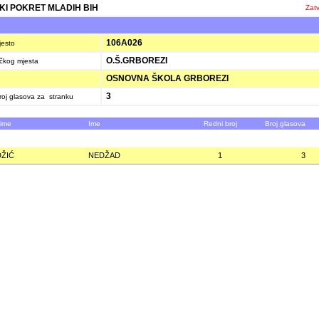
ČKI POKRET MLADIH BIH
Zatv
106A026
jesto
O.Š.GRBOREZI
ačkog mjesta
OSNOVNA ŠKOLA GRBOREZI
3
oj glasova za stranku
zime
Ime
Redni broj
Broj glasova
ŽIĆ
NEDŽAD
1
3