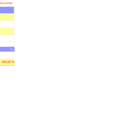
ori prozor
%
100,00 %