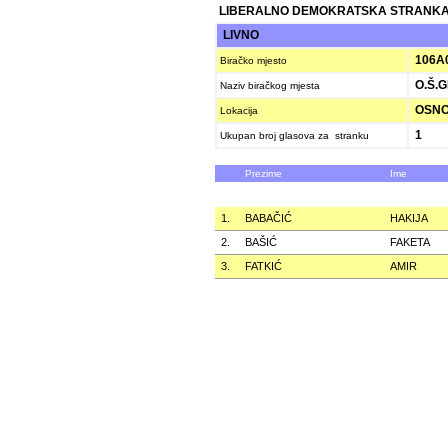
LIBERALNO DEMOKRATSKA STRANKA
LIVNO
106A
Biračko mjesto
O.Š.G
Naziv biračkog mjesta
OSNO
Lokacija
1
Ukupan broj glasova za stranku
Prezime
Ime
1.
BABAČIĆ
HAKIJA
2.
BAŠIĆ
FAKETA
3.
FATKIĆ
AMIR