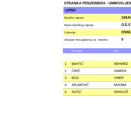
STRANKA PENZIONERA - UMIROVLJEN
LIVNO
106A
Biračko mjesto
O.Š.S
Naziv biračkog mjesta
OSNO
Lokacija
0
Ukupan broj glasova za stranku
Prezime
Ime
1.
BAHTIĆ
MEHMED
2.
ĆIRIĆ
HAMIDA
3.
ÐUG
OMER
4.
SELIMOVIĆ
MUHIBA
5.
SUČIĆ
DRAGOŠ