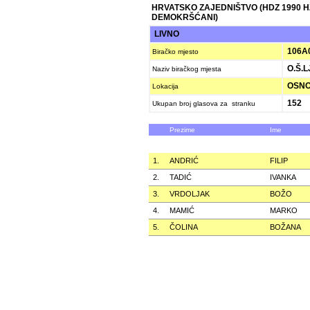
HRVATSKO ZAJEDNIŠTVO (HDZ 1990 
DEMOKRŠĆANI)
LIVNO
106A
Biračko mjesto
O.Š.L
Naziv biračkog mjesta
OSNO
Lokacija
152
Ukupan broj glasova za stranku
Prezime
Ime
1.
ANDRIĆ
FILIP
2.
TADIĆ
IVANKA
3.
VRDOLJAK
BOŽO
4.
MAMIĆ
MARKO
5.
ČOLINA
BOŽANA