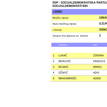
SDP - SOCIJALDEMOKRATSKA PARTIJ
SOCIJALDEMOKRATI BIH
LIVNO
106A
Biračko mjesto
O.Š.P
Naziv biračkog mjesta
OSNO
Lokacija
2
Ukupan broj glasova za stranku
Prezime
Ime
1.
LUKAČ
ZDENKA
2.
BIUKOVIĆ
DRAGICA
3.
BOSNIĆ
MIRKO
4.
DŽAFIĆ
ADIS
5.
IBRAHIMPAŠIĆ
ADEM