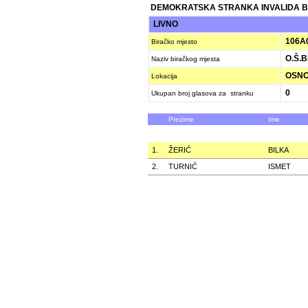
DEMOKRATSKA STRANKA INVALIDA B
LIVNO
106A
Biračko mjesto
O.Š.B
Naziv biračkog mjesta
OSNOV
Lokacija
0
Ukupan broj glasova za stranku
Prezime
Ime
1.
ŽERIĆ
BILKA
2.
TURNIĆ
ISMET