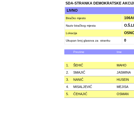
SDA-STRANKA DEMOKRATSKE AKCIJ
LIVNO
106A
Biračko mjesto
O.Š.L
Naziv biračkog mjesta
OSNOV
Lokacija
0
Ukupan broj glasova za stranku
Prezime
Ime
1.
ŠEHIĆ
MAHO
2.
SMAJIĆ
JASMINA
3.
NANIĆ
HUSEIN
4.
MISALJEVIĆ
MEJISA
5.
ĆEHAJIĆ
OSMAN