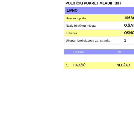
POLITIČKI POKRET MLADIH BIH
LIVNO
106A
Biračko mjesto
O.Š.V
Naziv biračkog mjesta
OSNOV
Lokacija
1
Ukupan broj glasova za stranku
Prezime
Ime
1.
HADŽIĆ
NEDŽAD