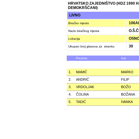
HRVATSKO ZAJEDNIŠTVO (HDZ 1990 
DEMOKRŠĆANI)
LIVNO
106A
Biračko mjesto
O.Š.Č
Naziv biračkog mjesta
OSNO
Lokacija
30
Ukupan broj glasova za stranku
Prezime
Ime
1.
MAMIĆ
MARKO
2.
ANDRIĆ
FILIP
3.
VRDOLJAK
BOŽO
4.
ČOLINA
BOŽANA
5.
TADIĆ
IVANKA