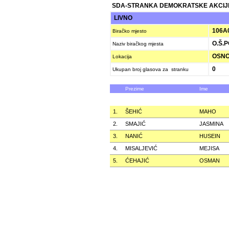
SDA-STRANKA DEMOKRATSKE AKCIJ
LIVNO
106A
Biračko mjesto
O.Š.
Naziv biračkog mjesta
OSNO
Lokacija
0
Ukupan broj glasova za stranku
Prezime
Ime
1.
ŠEHIĆ
MAHO
2.
SMAJIĆ
JASMINA
3.
NANIĆ
HUSEIN
4.
MISALJEVIĆ
MEJISA
5.
ĆEHAJIĆ
OSMAN