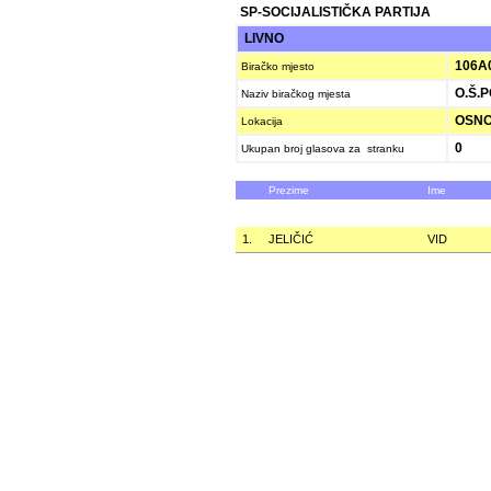
SP-SOCIJALISTIČKA PARTIJA
LIVNO
106A
Biračko mjesto
O.Š.
Naziv biračkog mjesta
OSNO
Lokacija
0
Ukupan broj glasova za stranku
Prezime
Ime
1.
JELIČIĆ
VID