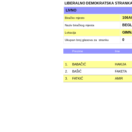
LIBERALNO DEMOKRATSKA STRANKA
LIVNO
106A
Biračko mjesto
BEGL
Naziv biračkog mjesta
GIMNA
Lokacija
0
Ukupan broj glasova za stranku
Prezime
Ime
1.
BABAČIĆ
HAKIJA
2.
BAŠIĆ
FAKETA
3.
FATKIĆ
AMIR