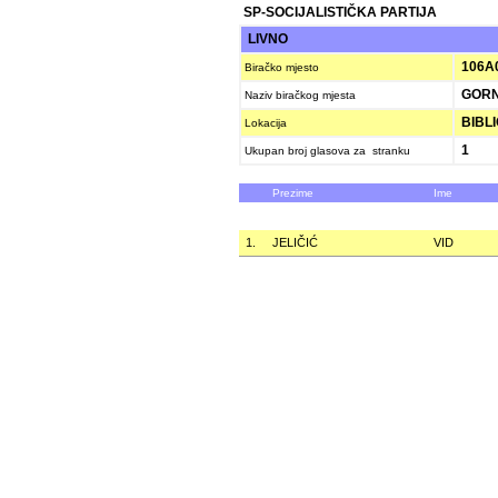
SP-SOCIJALISTIČKA PARTIJA
LIVNO
106A
Biračko mjesto
GORN
Naziv biračkog mjesta
BIBLI
Lokacija
1
Ukupan broj glasova za stranku
Prezime
Ime
1.
JELIČIĆ
VID