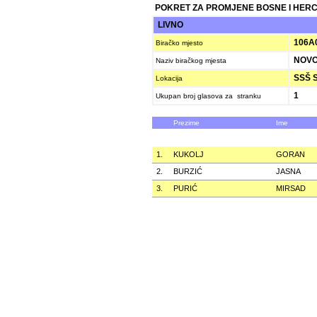
POKRET ZA PROMJENE BOSNE I HER
LIVNO
106A
Biračko mjesto
NOVO
Naziv biračkog mjesta
SSŠ S
Lokacija
1
Ukupan broj glasova za stranku
Prezime
Ime
1.
KUKOLJ
GORAN
2.
BURZIĆ
JASNA
3.
PURIĆ
MIRSAD